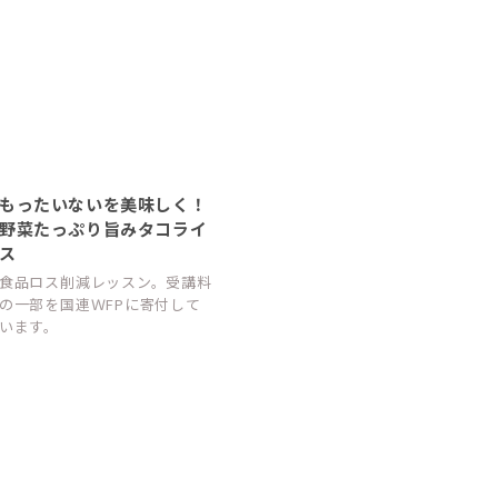
もったいないを美味しく！
野菜たっぷり旨みタコライ
ス
食品ロス削減レッスン。受講料
の一部を国連ＷFPに寄付して
います。
全国でSmileSai開催決定！
9/1より全国で順次スタート！