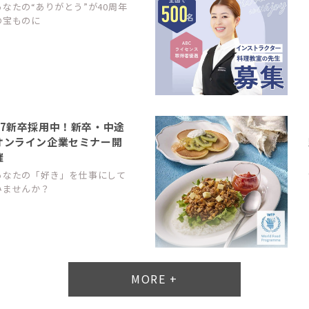
あなたの“ありがとう”が40周年
の宝ものに
27新卒採用中！新卒・中途
オンライン企業セミナー開
催
あなたの「好き」を仕事にして
みませんか？
MORE +
平均週休3日の正社員スタ
ッフ募集中