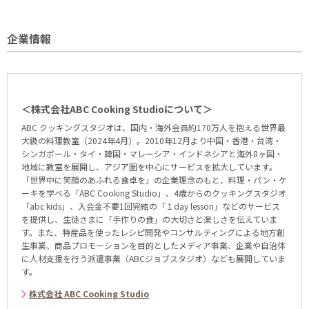
企業情報
＜株式会社ABC Cooking Studioについて＞
ABC クッキングスタジオは、国内・海外会員約170万人を抱える世界最
大級の料理教室（2024年4月）。2010年12月より中国・香港・台湾・
シンガポール・タイ・韓国・マレーシア・インドネシアと海外8ヶ国・
地域に教室を展開し、アジア圏を中心にサービスを拡大しています。
「世界中に笑顔のあふれる食卓を」の企業理念のもと、料理・パン・ケ
ーキを学べる「ABC Cooking Studio」、4歳からのクッキングスタジオ
「abc kids」、入会金不要1回完結の「１day lesson」などのサービス
を提供し、生徒さまに「手作りの食」の大切さと楽しさを伝えていま
す。また、特産品を使ったレシピ開発やコンサルティングによる地方創
生事業、商品プロモーションを目的としたメディア事業、企業や自治体
に人材支援を行う派遣事業（ABCジョブスタジオ）なども展開していま
す。
株式会社 ABC Cooking Studio