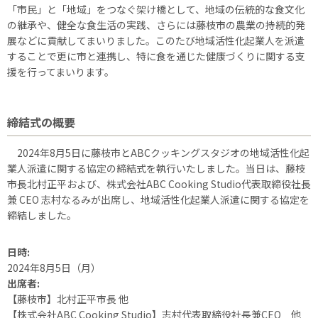
「市民」と「地域」をつなぐ架け橋として、地域の伝統的な食文化
の継承や、健全な食生活の実践、さらには藤枝市の農業の持続的発
展などに貢献してまいりました。このたび地域活性化起業人を派遣
することで更に市と連携し、特に食を通じた健康づくりに関する支
援を行ってまいります。
締結式の概要
2024年8月5日に藤枝市とABCクッキングスタジオの地域活性化起
業人派遣に関する協定の締結式を執行いたしました。当日は、藤枝
市長北村正平および、株式会社ABC Cooking Studio代表取締役社長
兼 CEO 志村なるみが出席し、地域活性化起業人派遣に関する協定を
締結しました。
日時:
2024年8月5日（月）
出席者:
【藤枝市】北村正平市長 他
【株式会社ABC Cooking Studio】志村代表取締役社長兼CEO 他