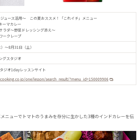
使用ジュース活用～ この夏おススメ！「これイチ」メニュー
キーマカレー
サラダ～野菜ドレッシング添え～
ワークレープ
木）～8月31日（土）
キングスタジオ
スタジオ1dayレッスンサイト
c-cooking.co.jp/one/lesson/search_result/?menu_id=150009906
メニューでトマトのうまみを存分に生かした3種のインドカレーを伝