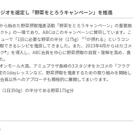
スタジオを選定し「野菜をとろうキャンペーン」を推進
月から始めた野菜摂取推進活動「野菜をとろうキャンペーン」の重要施
クト』の一環であり、ABCはこのキャンペーンに賛同しています。こ
※2
ューで「1日に必要な野菜の半分（175g）
が摂れる」というコン
取できるレシピを推奨してきました。また、2023年4月からはカゴメ
ク®」を導入し、ABC会員を中心に野菜摂取の自覚・理解を高め、食
た。
イオンモール大高、アミュプラザ長崎の3スタジオをカゴメの「フラグ
定の1dayレッスンなど、野菜摂取を推進するための取り組みを開始し
C会員以外へのアプローチも積極的に展開してまいります。
1日350g）の半分である野菜175g分
。