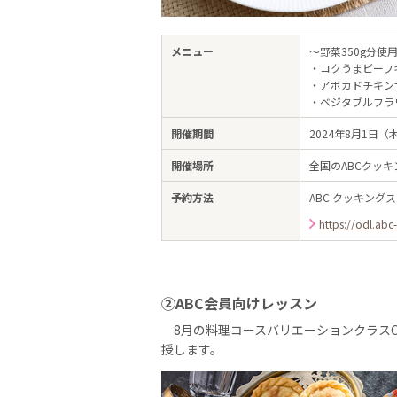
メニュー
～野菜350g分
・コクうまビーフ
・アボカドチキン
・ベジタブルフラ
開催期間
2024年8月1日（
開催場所
全国のABCクッ
予約方法
ABC クッキング
https://odl.ab
②ABC会員向けレッスン
8月の料理コースバリエーションクラスC
授します。