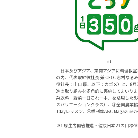
※1
日本及びアジア、東南アジアに料理教室を展開
の内、代表取締役社長 兼 CEO : 志村
役社長：山口 聡、以下：カゴメ）と、8月
進の取り組みを多角的に実施してまいります
菜飲料「野菜一日これ一本」を活用した8月
スバリエーションクラス）、③全国農業協
1dayレッスン、④季刊誌ABC Magaz
※1 厚生労働省推進・健康日本21の目標値（