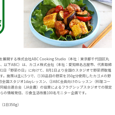
する株式会社ABC Cooking Studio（本社：東京都千代田区丸
なるみ、以下ABC）は、カゴメ株式会社（本社：愛知県名古屋市、代表取締
31日「野菜の日」に向けて、8月1日より全国のスタジオで野菜摂取推
。施策は主に5つで、①30品目の野菜を350g分使用したカゴメの野
全国スタジオ1dayレッスン、②ABC会員向けのレッスン（料理コー
同組合連合会（JA全農）の協賛によるフラグシップスタジオでの限定
ineからの情報発信、⑤食生活改善100名モニター企画です。
1日350g）