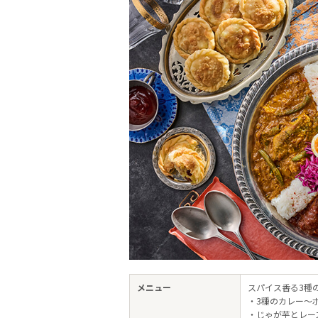
メニュー
スパイス香る3種
・3種のカレー～
・じゃが芋とレー