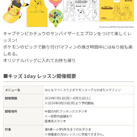
キャプテンピカチュウのサンバイザーとエプロンをつけて楽しくレ
ッスン!
ポケモンのピックで飾り付け!マフィンの焼き時間中にはぬり絵も楽
しめる。
オリジナルバッグに入れてお持ち帰り
■キッズ 1day レッスン開催概要
メニュー名
みんなでつくろう♪ポケモンメープルかぼちゃマフィン
開催期間
2024年7月1日(月)～8月31日(土)
※2024年6月10日(月)より予約開始
開催場所
全国のABCクッキングスタジオ
※一部除外店舗あり
提携先スタジオ
対象
満4歳～小学6年生までのお子さま
※保護者の方はレッスンに参加できません。