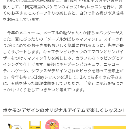
ABCでは毎年夏休みの時期に、満4歳~小学6年生のお子さまを対
象として、1回完結型のポケモンのキッズ1dayレッスンを行い、多
くのお子さまにスイーツ作りの楽しさと、自分で作る喜びや達成感
をお伝えしています。
今年のメニューは、メープルの粒ジャムとかぼちゃパウダーが入
った、夏にぴったりの「メープルかぼちゃマフィン」。スイーツ作
りがはじめてのお子さまもおいしく簡単に作れるように、先生が優
しくサポートします。キャプテンピカチュウのエプロンとサンバイ
ザーをつけてマフィン作りを楽ししみ、カラフルなトッピングとア
イシングで仕上げます。最後にキャプテンピカチュウ、ニャロー
テ、ホゲータ、クワッスがデザインされたピックを飾って出来上が
り。今年もキッズ1dayレッスンを通して、1人でも多くのお子さま
に、五感を使った調理体験をしていただき、「食」に関心を持つき
っかけづくりをしていきたいと考えています。
ポケモンデザインのオリジナルアイテムで楽しくレッスン!