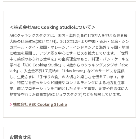
＜株式会社ABC Cooking Studioについて＞
ABCクッキングスタジオは、国内・海外会員約170万人を抱える世界最
大級の料理教室(2024年4月)。2010年12月より中国・香港・台湾・シン
ガポール・タイ・韓国・マレーシア・インドネシアと海外 8 ヶ国・地域
に教室を展開し、アジア圏を中心にサービスを拡大しています。「世界
中に笑顔のあふれる食卓を」の企業理念のもと、料理・パン・ケーキを
学べる「ABC Cooking Studio」、4歳からのクッキングスタジオ「abc
kids」、入会金不要1回完結の「1day lesson」などのサービスを提供
し、生徒さまに「手作りの食」の大切さと楽しさを伝えています。ま
た、特産品を使ったレシピ開発やコンサルティングによる地方創生事
業、商品プロモーションを目的としたメディア事業、企業や自治体に人
材支援を行う派遣事業(ABCジョブスタジオ)なども展開しています。
株式会社 ABC Cooking Studio
お問合せ先