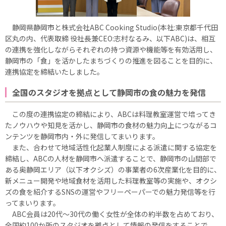
静岡県静岡市と株式会社ABC Cooking Studio(本社:東京都千代田
区丸の内、代表取締 役社長兼CEO:志村なるみ、以下ABC)は、相互
の連携を強化しながらそれぞれの持つ資源や機能等を有効活用し、
静岡市の「食」を活かしたまちづくりの推進を図ることを目的に、
連携協定を締結いたしました。
全国のスタジオを拠点として静岡市の食の魅力を発信
この度の連携協定の締結により、ABCは料理教室運営で培ってき
たノウハウや知見を活かし、静岡市の食材の魅力向上につながるコ
ンテンツを静岡市内・外に発信してまいります。
また、合わせて地域活性化起業人制度による派遣に関する協定を
締結し、ABCの人材を静岡市へ派遣することで、静岡市の山間部で
ある奥静岡エリア（以下オクシズ）の事業者の6次産業化を目的に、
新メニュー開発や地域食材を活用した料理教室等の実施や、オクシ
ズの食を紹介するSNSの運営やフリーペーパーでの魅力発信等を行
ってまいります。
ABC会員は20代〜30代の働く女性が全体の約半数を占めており、
全国約100か所のスタジオを拠点として情報の発信をすることで、