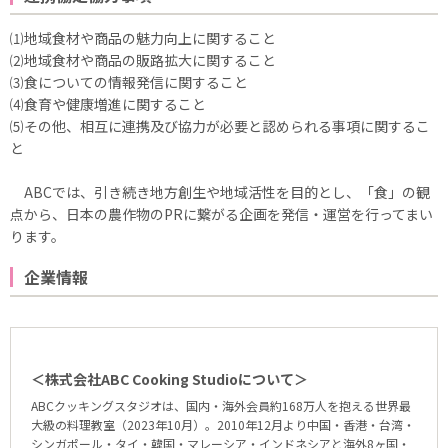
⑴地域食材や商品の魅力向上に関すること
⑵地域食材や商品の販路拡大に関すること
⑶食についての情報発信に関すること
⑷食育や健康増進に関すること
⑸その他、相互に連携及び協力が必要と認められる事項に関するこ
と
ABCでは、引き続き地方創生や地域活性を目的とし、「食」の観
点から、日本の農作物のPRに繋がる企画を発信・運営を行ってまい
ります。
企業情報
＜株式会社ABC Cooking Studioについて＞
ABCクッキングスタジオは、国内・海外会員約168万人を抱える世界最
大級の料理教室（2023年10月）。2010年12月より中国・香港・台湾・
シンガポール・タイ・韓国・マレーシア・インドネシアと海外8ヶ国・