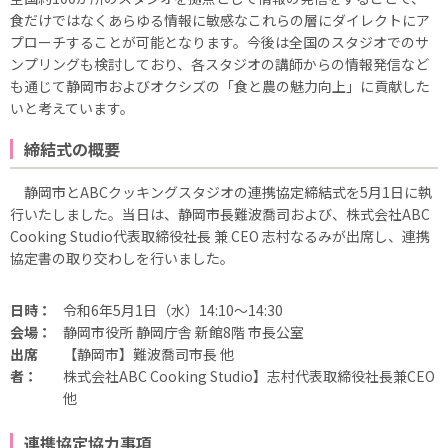
食だけではなくあらゆる情報に敏感なこれらの層にダイレクトにア
プローチすることが可能となります。今後は全国のスタジオでのサ
ンプリングも検討しており、各スタジオの講師からの情報発信など
も通じて静岡市およびオクシズの「食と農の魅力向上」に貢献した
いと考えています。
締結式の概要
静岡市とABCクッキングスタジオの連携協定締結式を5月1日に執
行いたしました。当日は、静岡市長難波喬司および、株式会社ABC
Cooking Studio代表取締役社長 兼 CEO 志村なるみが出席し、連携
協定書の取り交わしを行いました。
日時：
令和6年5月1日（水）14:10～14:30
会場：
静岡市役所 静岡庁舎 新館8階 市長公室
出席
【静岡市】難波喬司市長 他
者：
株式会社ABC Cooking Studio】志村代表取締役社長兼CEO
他
連携協定協力事項