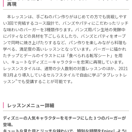
再現
本レッスンは、手ごねのパン作りがはじめての方でも挑戦しやす
い3回で完結するコース設計で、バンズやパティにこだわったリッチ
な味わいのバーガーを3種類作ります。バンズ用パン生地の発酵中
にパティなどの具材を下ごしらえしたり、バンズとパティをオーブ
ンで同時に焼き上げたりするなど、パン作りを楽しみながら料理も
学べる、満足度の高いレッスンとなっています。バーガーに描かれ
たチップとデールのイラストには「食べられる転写シート」を用
い、キュートなディズニーキャラクターを忠実に再現しています。
レッスンスタイルは、通常の少人数制の対面レッスンのほか、2021
年3月より導入しているセルフスタイルで自由に学ぶ“タブレットレ
ッスン”でも受講することが可能です。
レッスンメニュー詳細
ディズニーの人気キャラクターをモチーフにした 3 つのバーガーが
登場。
キュートな見た目とリッチな味わいで、特別な時間をEnjoyしよう!