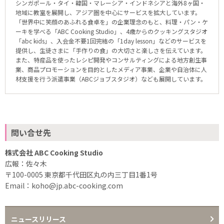
シンガポール・タイ・韓国・マレーシア・インドネシアと海外8ヶ国・
地域に教室を展開し、アジア圏を中心にサービスを拡大しています。
「世界中に笑顔のあふれる食卓を」の企業理念のもと、料理・パン・ケ
ーキを学べる「ABC Cooking Studio」、4歳からのクッキングスタジオ
「abc kids」、入会金不要1回完結の「1day lesson」などのサービスを
提供し、生徒さまに「手作りの食」の大切さと楽しさを伝えています。
また、特産品を使ったレシピ開発やコンサルティングによる地方創生事
業、商品プロモーションを目的としたメディア事業、企業や自治体に人
材支援を行う派遣事業（ABCジョブスタジオ）なども展開しています。
問い合せ先
株式会社 ABC Cooking Studio
広報：佐々木
〒100-0005 東京都千代田区丸の内三丁目1番1号
Email：koho@jp.abc-cooking.com
ニュースリリース