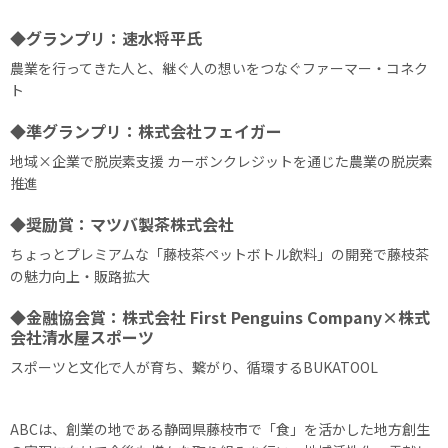
◆グランプリ：速水将平氏
農業を行ってきた人と、継ぐ人の想いをつなぐファーマー・コネク
ト
◆準グランプリ：株式会社フェイガー
地域×企業で脱炭素支援 カーボンクレジットを通じた農業の脱炭素
推進
◆奨励賞：マツバ製茶株式会社
ちょっとプレミアムな「藤枝茶ペットボトル飲料」の開発で藤枝茶
の魅力向上・販路拡大
◆金融協会賞：株式会社 First Penguins Company×株式
会社清水屋スポーツ
スポーツと文化で人が育ち、繋がり、循環するBUKATOOL
ABCは、創業の地である静岡県藤枝市で「食」を活かした地方創生