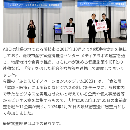
ABCは創業の地である藤枝市と2017年10月より包括連携協定を締結
しており、藤枝市産学官連携推進センター メディアラボの運営を通
じ、地産地消や食育の推進、さらに市が進める健康施策やICTとの
連動など、「食」を通した総合的な施策を連携して展開してまいり
ました。
今回の「ふじえだイノベーションスタジアム2023」は、「食と農」
「健康・医療」による新たなビジネスの創出をテーマに、藤枝市内
で新たなビジネスを実現させたいと考えている企業や個人事業者等
からビジネス案を募集するもので、志村は2023年12月25日の事前審
査を経た11企業が競う、2024年1月20日の最終審査会に審査員とし
て参加しました。
最終審査結果は以下の通りです。