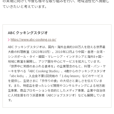
の実現に向けて今後も様々な取り組みを行い、地域活性化へ貢献し
ていきたいと考えています。
ABC クッキングスタジオ
https://www.abc-cooking.co.jp/
ABC クッキングスタジオは、国内・海外会員約168万人を抱える世界最
大級の料理教室（2023年10月）。2010年12月より中国・香港・台湾・
シンガポール・タイ・韓国・マレーシア・インドネシアと海外8ヶ国・
地域に教室を展開し、アジア圏を中心にサービスを拡大しています。
「世界中に笑顔のあふれる食卓を」の企業理念のもと、料理・パン・ケ
ーキを学べる「ABC Cooking Studio」、4歳からのクッキングスタジオ
「abc kids」、入会金不要1回完結の「１day lesson」などのサービス
を提供し、生徒さまに「手作りの食」の大切さと楽しさを伝えていま
す。また、特産品を使ったレシピ開発やコンサルティングによる地方創
生事業、商品プロモーションを目的としたメディア事業、企業や自治体
に人材支援を行う派遣事業（ABCジョブスタジオ）なども展開していま
す。