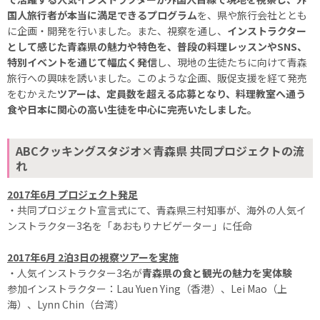
国人旅行者が本当に満足できるプログラム
を、県や旅行会社ととも
に企画・開発を行いました。また、視察を通し、
インストラクター
として感じた青森県の魅力や特色を、普段の料理レッスンやSNS、
特別イベントを通じて幅広く発信
し、現地の生徒たちに向けて青森
旅行への興味を誘いました。このような企画、販促支援を経て発売
をむかえた
ツアーは、定員数を超える応募となり、料理教室へ通う
食や日本に関心の高い生徒を中心に完売いたしました。
ABCクッキングスタジオ×青森県 共同プロジェクトの流
れ
2017年6月 プロジェクト発足
・共同プロジェクト宣言式にて、青森県三村知事が、海外の人気イ
ンストラクター3名を「あおもりナビゲーター」に任命
2017年6月 2泊3日の視察ツアーを実施
・人気インストラクター3名が
青森県の食と観光の魅力を実体験
参加インストラクター：Lau Yuen Ying（香港）、Lei Mao（上
海）、Lynn Chin（台湾）