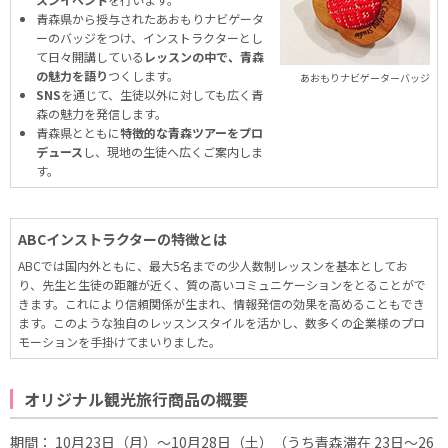
青森県から授与されたあおもりナビゲータ
ーのバッジをつけ、インストラクターとし
て日々開講している
レッスンの中で、青森
の魅力を語り
つくします。
あおもりナビゲーターバッジ
SNS
を通じて、生徒以外に対しても広く青
森の魅力を発信します。
青森県とともに
特徴的な青森ツアーをプロ
デュース
し、現地の生徒へ広くご案内しま
す。
ABCインストラクターの特徴とは
ABCでは国内外ともに、最大5名までの少人数制レッスンを基本としてお
り、先生と生徒の距離が近く、質の高いコミュニケーションをとることがで
きます。これにより信頼関係が生まれ、情報発信の効果を高めることもでき
ます。このような独自のレッスンスタイルを活かし、数多くの企業様のプロ
モーションを手掛けてまいりました。
オリジナル観光旅行商品の概要
期間： 10月23日（月）～10月28日（土）（うち青森滞在 23日～26