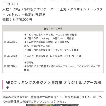
日 3泊4日）
人数： 20名（あおもりナビゲーター：上海スタジオインストラクタ
ー Lei Mao、一般旅行者19名）
価格： 約270,000円
主なスケジュール
♦「ねぶたの家 ワ・ラッセ」でのねぶた展示見学
♦「青森魚菜センター」での青森のっけ丼体験
10月24日(火)
♦七戸町での野菜収穫体験・郷土料理体験
場所：立崎祐章さんの畑
・収穫した野菜を使った「ひっつみ」づくり＆食事
10月25日(水)
八戸酒造、櫛引八幡宮、奥入瀬渓流、十和田湖、八甲田
♦弘前城
10月26日(木)
♦弘前市 りんご農園「津軽ゆめりんごファーム」でのアップルパイ作り
体験
ABCクッキングスタジオ×青森県 オリジナルツアーの様
子
野菜の収穫体験では、生産者の立崎祐章さんと、ねぎを収穫しました。はじめ
ての農業体験に参加者のテンションも上がります。