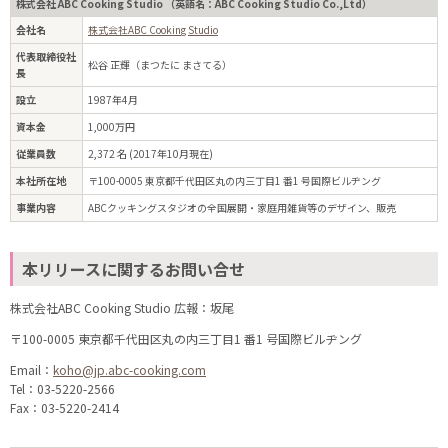
株式会社 ABC Cooking Studio （英語名：ABC Cooking Studio Co.,Ltd）
会社名
株式会社ABC Cooking Studio
代表取締役社
松谷 正輝（まつたに まさてる）
長
設立
1987年4月
資本金
1,000万円
従業員数
2,372 名 (2017年10月現在)
本社所在地
〒100-0005 東京都千代田区丸の内三丁目1 番1 号国際ビルヂング
事業内容
ABCクッキングスタジオの全国展開・家庭用雑貨等のデザイン、販売
本リリースに関するお問い合せ
株式会社ABC Cooking Studio 広報：坂尾
〒100-0005 東京都千代田区丸の内三丁目1 番1 号国際ビルヂング
Email：
koho@jp.abc-cooking.com
Tel：03-5220-2566
Fax：03-5220-2414