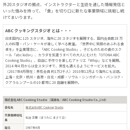
外20スタジオの拠点、インストラクターと生徒を通した情報発信と
いった強みを持って、「食」を切り口に新たな事業領域に挑戦し続
けてまいります。
ABC クッキングスタジオ とは・・・
日本国内に125 スタジオ、海外に20 スタジオを展開する、国内会員数28 万
人の料理・パン・ケーキが楽しく学べる教室。「世界中に笑顔のあふれる食
卓を」を企業理念に、「ABC Cooking Studio」、子どものための食のスク
ール「abc kids+」、カラダを気遣うすべての大人にむけた「OTONA ABC
Cooking Studio」、自由に手作りを楽しむアトリエ「Whip」などを展開。
2014 年4 月からは全スタジオで、男性も通えるようにサービスを拡大。
（2017年4月現在：男性会員 約1万2千人）2010年12月より海外にも出店。
上海・北京・杭州・香港・台北・成都・ソウル・シンガポール・バンコク・
クアラルンプールの10 都市に20 店舗を展開中。
株式会社 ABC Cooking Studio （英語名：ABC Cooking Studio Co.,Ltd）
会社名
株式会社ABC Cooking Studio
代表取締役社
松谷 正輝（まつたに まさてる）
長
設立
1987年4月