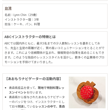
台湾
名前：Lynn Chin（29歳）
インストラクター歴：3年
担当：ケーキ、パン、料理
ABCインストラクターの特徴とは
ABCでは国内外ともに、最大5名までの少人数制レッスンを基本としてお
り、先生と生徒の距離が近く、質の高いコミュニケーションをとることがで
きます。これにより信頼関係が生まれ、情報発信の効果を高めることもでき
ます。このような独自のレッスンスタイルを活かし、数多くの企業様のプロ
モーションを手掛けてまいりました。
【あおもりナビゲーターの活動内容】
青森県産品を使って、
現地で特別料理レッ
スンイベント
を行います。
青森県から授与されたあおもりナビゲータ
ーのバッジをつけ、インストラクターとし
て日々開講している
レッスンの中で、青森