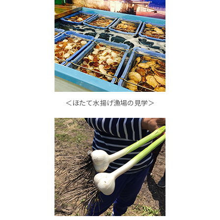
＜ほたて水揚げ漁場の見学＞