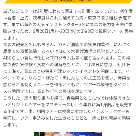
当プロジェクトは2年度にわたり実施する計画を立てており、初年度
は香港・上海、次年度はこれに加えて台湾・東京で取り組む予 定で
す。まずは海外の人気インストラクター3名に青森の魅力を実際に体
験させるため、6月26日(月)～28日(水)の2泊3日で視察ツアーを 実施
します。
青森の観光名所はもちろん、りんご農園での摘果作業や、にんにく
農家での収穫体験、あるいはほたて水揚げ漁場の見学といった、
ABCらしい食に特化したプログラムも多く盛り込まれます。この視
察で得た実体験と食材への理解をもとに、7月20日に香港、9月1 日
に上海で、青森県との特別料理レッスンイベントを開催します。イ
ベントでは、りんご・ほたて・黒にんにくの加工品を使い、青森を
感じられる特別メニューを作るとともに、ツアーの模様をダイジェ
スト動画で流し、青森旅行への興味を誘います。
こうした一連の取り組みを経て、青森県とともに他では体験できな
いオリジナルツアーをプロデュースし、今年夏に第1弾商品を販売す
る予定です。尚、初回ツアーは視察に参加したインストラクターも
帯同し、ツアー申込みをした生徒たちなどと一緒に秋の青森を満喫
します。