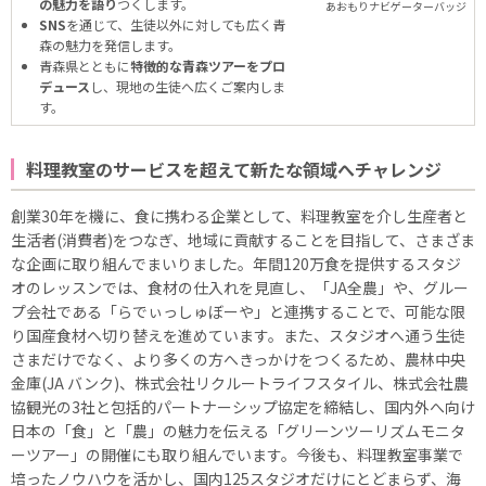
の魅力を語り
つくします。
あおもりナビゲーターバッジ
SNS
を通じて、生徒以外に対しても広く青
森の魅力を発信します。
青森県とともに
特徴的な青森ツアーをプロ
デュース
し、現地の生徒へ広くご案内しま
す。
料理教室のサービスを超えて新たな領域へチャレンジ
創業30年を機に、食に携わる企業として、料理教室を介し生産者と
生活者(消費者)をつなぎ、地域に貢献することを目指して、さまざま
な企画に取り組んでまいりました。年間120万食を提供するスタジ
オのレッスンでは、食材の仕入れを見直し、「JA全農」や、グルー
プ会社である「らでぃっしゅぼーや」と連携することで、可能な限
り国産食材へ切り替えを進めています。また、スタジオへ通う生徒
さまだけでなく、より多くの方へきっかけをつくるため、農林中央
金庫(JA バンク)、株式会社リクルートライフスタイル、株式会社農
協観光の3社と包括的パートナーシップ協定を締結し、国内外へ向け
日本の「食」と「農」の魅力を伝える「グリーンツーリズムモニタ
ーツアー」の開催にも取り組んでいます。今後も、料理教室事業で
培ったノウハウを活かし、国内125スタジオだけにとどまらず、海