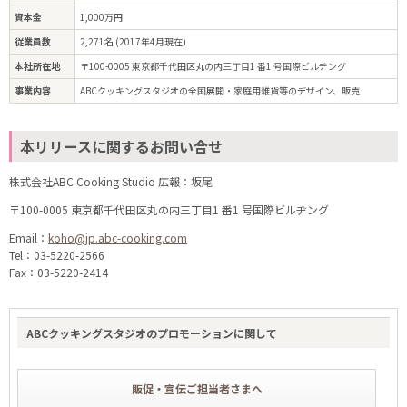
資本金
1,000万円
従業員数
2,271名 (2017年4月現在)
本社所在地
〒100-0005 東京都千代田区丸の内三丁目1 番1 号国際ビルヂング
事業内容
ABCクッキングスタジオの全国展開・家庭用雑貨等のデザイン、販売
本リリースに関するお問い合せ
株式会社ABC Cooking Studio 広報：坂尾
〒100-0005 東京都千代田区丸の内三丁目1 番1 号国際ビルヂング
Email：
koho@jp.abc-cooking.com
Tel：03-5220-2566
Fax：03-5220-2414
ABCクッキングスタジオのプロモーションに関して
販促・宣伝ご担当者さまへ