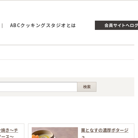
ABCクッキングスタジオとは
ン焼き〜チ
栗となすの濃厚ポタージ
ソース〜
ュ