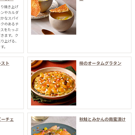
くり焼き上げ
モンやカルダ
豊かなスパイ
コクのあるチ
ースをたっぷ
だきます。ク
盛り上げる、
です。
ースト
柿のオータムグラタン
ビーチェ
秋鮭とみかんの南蛮漬け