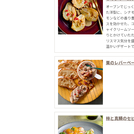
オーブンでじっ
た洋梨に、シナ
モンなどの香り
スを効かせた、
ャイクリームソ
りとかけていた
リスマス気分を
温かいデザート
栗のレバーペ
柿と真鯛のセ