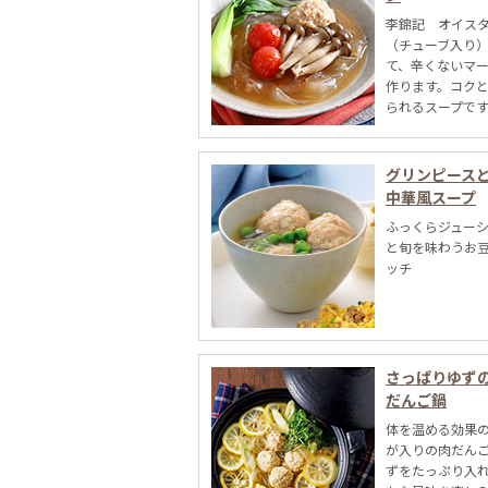
李錦記 オイス
（チューブ入り
て、辛くないマ
作ります。コク
られるスープで
グリンピース
中華風スープ
ふっくらジュー
と旬を味わうお
ッチ
さっぱりゆず
だんご鍋
体を温める効果
が入りの肉だんご
ずをたっぷり入