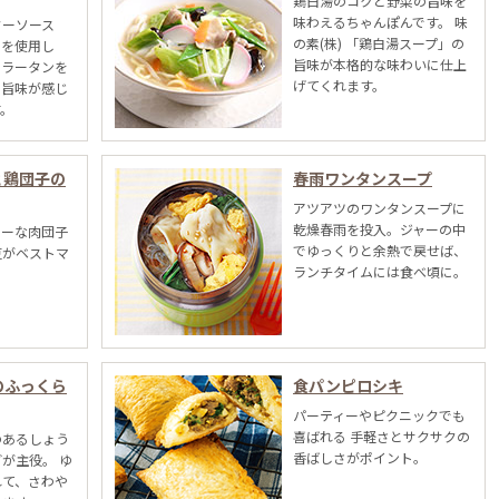
鶏白湯のコクと野菜の旨味を
味わえるちゃんぽんです。 味
ターソース
の素(株) 「鶏白湯スープ」の
）を使用し
旨味が本格的な味わいに仕上
ーラータンを
げてくれます。
と旨味が感じ
す。
と鶏団子の
春雨ワンタンスープ
アツアツのワンタンスープに
乾燥春雨を投入。ジャーの中
シーな肉団子
でゆっくりと余熱で戻せば、
豆がベストマ
ランチタイムには食べ頃に。
のふっくら
食パンピロシキ
パーティーやピクニックでも
喜ばれる 手軽さとサクサクの
のあるしょう
香ばしさがポイント。
が主役。 ゆ
れて、さわや