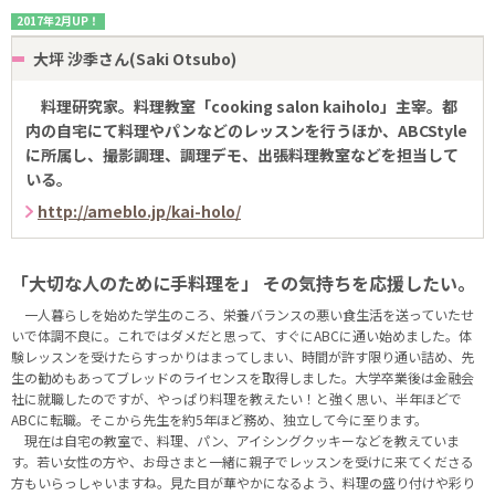
2017年2月UP！
大坪 沙季さん(Saki Otsubo)
料理研究家。料理教室「cooking salon kaiholo」主宰。都
内の自宅にて料理やパンなどのレッスンを行うほか、ABCStyle
に所属し、撮影調理、調理デモ、出張料理教室などを担当して
いる。
http://ameblo.jp/kai-holo/
「大切な人のために手料理を」 その気持ちを応援したい。
一人暮らしを始めた学生のころ、栄養バランスの悪い食生活を送っていたせ
いで体調不良に。これではダメだと思って、すぐにABCに通い始めました。体
験レッスンを受けたらすっかりはまってしまい、時間が許す限り通い詰め、先
生の勧めもあってブレッドのライセンスを取得しました。大学卒業後は金融会
社に就職したのですが、やっぱり料理を教えたい！と強く思い、半年ほどで
ABCに転職。そこから先生を約5年ほど務め、独立して今に至ります。
現在は自宅の教室で、料理、パン、アイシングクッキーなどを教えていま
す。若い女性の方や、お母さまと一緒に親子でレッスンを受けに来てくださる
方もいらっしゃいますね。見た目が華やかになるよう、料理の盛り付けや彩り