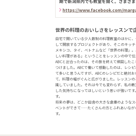
期で新潟県内でも教室を開く。さまざま
https://www.facebook.com/marg
世界の料理のおいしさをレッスンで
自宅で開いている少人数制の料理教室のほかに、
して開放するプロジェクトがあり、そこのキッチ
メキシコ、タイ、ベトナムなど「世界の料理」。
しい料理がある」ということをレッスンの中で伝
ABCと出合ったのは、その旅を終えて帰国した
つけました。ABCで働いて感動したのは、レシ
て多いと思うんですが、ABCのレシピだと絶対
て、料理の幅がぐんと広がりました。レッスンの
識していました。それは今でも変わらず、私の教
した気持ちになってほしいという思いが強いです
す。
将来の夢は、どこか田舎の大きな倉庫のようなス
ベントができて……たくさんの方とふれあいなが
す。