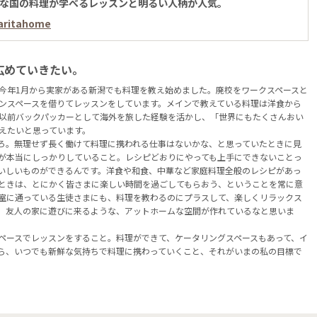
な国の料理が学べるレッスンと明るい人柄が人気。
aritahome
広めていきたい。
今年1月から実家がある新潟でも料理を教え始めました。廃校をワークスペースと
ンスペースを借りてレッスンをしています。メインで教えている料理は洋食から
以前バックパッカーとして海外を旅した経験を活かし、「世界にもたくさんおい
えたいと思っています。
ころ。無理せず長く働けて料理に携われる仕事はないかな、と思っていたときに見
ピが本当にしっかりしていること。レシピどおりにやっても上手にできないことっ
おいしいものができるんです。洋食や和食、中華など家庭料理全般のレシピがあっ
ときは、とにかく皆さまに楽しい時間を過ごしてもらおう、ということを常に意
室に通っている生徒さまにも、料理を教わるのにプラスして、楽しくリラックス
。友人の家に遊びに来るような、アットホームな空間が作れているなと思いま
ペースでレッスンをすること。料理ができて、ケータリングスペースもあって、イ
ら、いつでも新鮮な気持ちで料理に携わっていくこと、それがいまの私の目標で