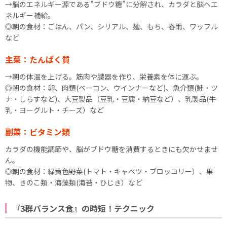
→脳のエネルギー源である”ブドウ糖”に分解され、カラダと脳へエ
ネルギー補給。
◎朝の食材：ごはん、パン、シリアル、麺、もち、春雨、ワッフル
など
主菜：たんぱく質
→朝の体温を上げる。筋肉や臓器を作り、栄養素を体に運ぶ。
◎朝の食材：卵、肉類(ベーコン、ウインナーなど)、魚介類(鮭・ツ
ナ・しらすなど)、大豆製品（豆乳・豆腐・納豆など）、乳製品(牛
乳・ヨーグルト・チーズ）など
副菜：ビタミン類
カラダの機能調節や、脳がブドウ糖を消費するときにも欠かせませ
ん。
◎朝の食材：緑黄色野菜(トマト・キャベツ・ブロッコリー）、果
物、きのこ類・海藻類(海苔・ひじき）など
『3群バランス食』の時短！テクニック