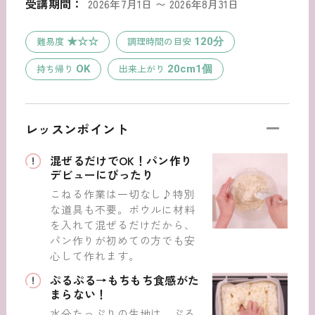
受講期間：
2026年7月1日 〜 2026年8月31日
難易度
調理時間の目安
★☆☆
120分
持ち帰り
出来上がり
OK
20cm1個
レッスンポイント
混ぜるだけでOK！パン作り
デビューにぴったり
こねる作業は一切なし♪特別
な道具も不要。ボウルに材料
を入れて混ぜるだけだから、
パン作りが初めての方でも安
心して作れます。
ぷるぷる→もちもち食感がた
まらない！
水分たっぷりの生地は、ぷる