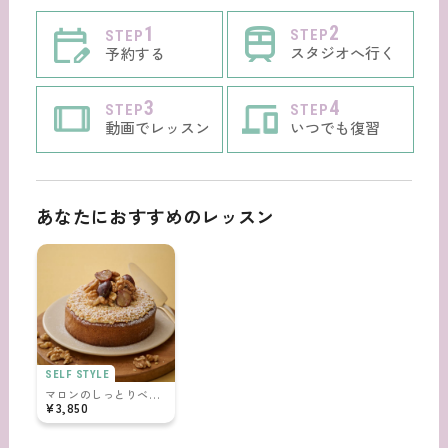
北海道
関東
2
1
STEP
STEP
札幌 赤れんが テラス
スタジオへ行く
予約する
東京
東海
岩手
丸の内
新宿タカシマヤタイムズスクエア
4
3
STEP
STEP
愛知
イオンモール盛岡
北陸甲信越
いつでも復習
動画でレッスン
ルミネ池袋
北千住マルイ
イオンモールナゴヤドーム前
イオンモール大高
宮城
キラリナ京王吉祥寺
アリオ亀有
新潟
関西
イオンモール熱田
プライムツリー赤池
仙台パルコ
ルミネ町田
セレオ八王子
新潟ビルボードプレイス
あなたにおすすめのレッスン
大阪
中国・四国
静岡
神奈川
富山
なんばPARKS
天王寺MIO
KUZUHA MALL
静岡パルシェ
沼津イーラde
BiVi藤枝
横浜モアーズ
横浜ランドマーク
広島
イオンモール高岡
九州・沖縄
イオンモール堺北花田
岐阜
ラゾーナ川崎
たまプラーザ
パセーラ広島
イオンモール広島府中
石川
福岡
京都
モレラ岐阜
ららテラス武蔵小杉
上大岡京急百貨店
岡山
イオンモール白山店
天神ソラリアステージ
アミュプラザ小倉
ラクエ四条烏丸
イオンモール京都五条
三重
テラスモール湘南
ららぽーと海老名
SELF STYLE
イオンモール岡山
イオンモール倉敷
山梨
ゆめタウン久留米
マロンのしっとりベイクケーキ
兵庫
¥3,850
イオンモール鈴鹿
千葉
愛媛
イオンモール甲府昭和
大分
神戸BAL
阪急西宮ガーデンズ
ピオレ姫路