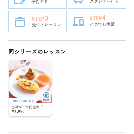
スタジオへ行く
予約する
東京
東海
キラリナ京王吉祥寺
アリオ亀有
ルミネ町田
4
3
STEP
STEP
愛知
北陸甲信越
いつでも復習
先生とレッスン
セレオ八王子
イオンモールナゴヤドーム前
イオンモール大高
新潟
神奈川
関西
イオンモール熱田
プライムツリー赤池
新潟ビルボードプレイス
横浜ランドマーク
たまプラーザ
同シリーズのレッスン
大阪
静岡
中国・四国
ららぽーと海老名
富山
天王寺MIO
京橋京阪モール
静岡パルシェ
メイワン浜松
沼津イーラde
広島
イオンモール高岡
九州・沖縄
千葉
BiVi藤枝
京都
パセーラ広島
イオンモール広島府中
柏髙島屋ステーションモール
流山おおたかの森
長野
福岡
ラクエ四条烏丸
イオンモール京都五条
岐阜
さんすて福山
MIDORI長野
埼玉
アミュプラザ小倉
ゆめタウン久留米
モレラ岐阜
兵庫
INSTRUCTOR
岡山
グランエミオ所沢
国連WFP共同企画「にんじんをかわごと食べよう！オムライスプレート」
大分
神戸BAL
阪急西宮ガーデンズ
ピオレ姫路
¥3,850
イオンモール岡山
イオンモール倉敷
茨城
アミュプラザおおいた
奈良
香川
イオンモールつくば
長崎
近鉄奈良