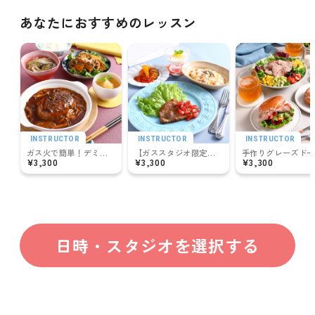
ゆめタウン高松
栃木
アミュプラザ長崎
あなたにおすすめのレッスン
宇都宮インターパークビレッジ
トナリエ宇都宮
鹿児島
群馬
アミュプラザ鹿児島
高崎オーパ
けやきウォーク前橋
INSTRUCTOR
INSTRUCTOR
INSTRUCTOR
ガス火で簡単！デミグラスきのこのジューシーハンバーグ
【ガススタジオ限定】 ガス火でパパっと！ポークソテー＆香ばし焼きピラフ
¥3,300
¥3,300
¥3,300
日時・スタジオを選択する