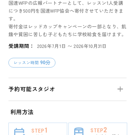
国連WFPの広報パートナーとして、レッスン1人受講
につき500円を国連WFP協会へ寄付させていただきま
す。
寄付金はレッドカップキャンペーンの一部となり、飢
餓や貧困に苦しむ子どもたちに学校給食を届けます。
受講期間：
2026年7月1日 〜 2026年10月31日
レッスン時間
90分
予約可能スタジオ
北海道・東北
利用方法
岩手
関東
2
1
STEP
STEP
イオンモール盛岡