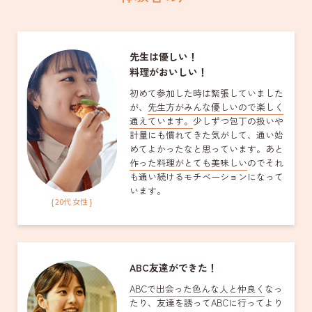
先生は優しい！
料理がおいしい！
初めて参加した時は緊張していました
が、
先生方がみんな優しいので楽しく
通えています。
少しずつ包丁の扱いや
計量にも慣れてきた気がして、通い始
めてよかったなと思っています。あと
作った料理がとても美味しい
のでそれ
も通い続けるモチベーションになって
います。
{ 20代 女性 }
ABC友達ができた！
ABCで出会った色んな人と仲良く
なっ
たり、友達を誘ってABCに行ってより