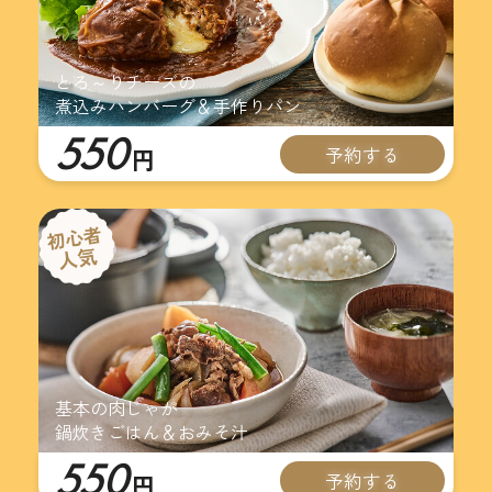
とろ～りチーズの
煮込みハンバーグ＆手作りパン
550
予約する
円
基本の肉じゃが
鍋炊きごはん＆おみそ汁
550
予約する
円