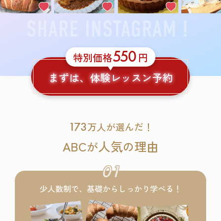
550
特別価格
円
まずは、体験レッスン予約
173
万人が選んだ！
ABC
人気
理由
が
の
01
少人数制で、基礎からしっかり学べる！