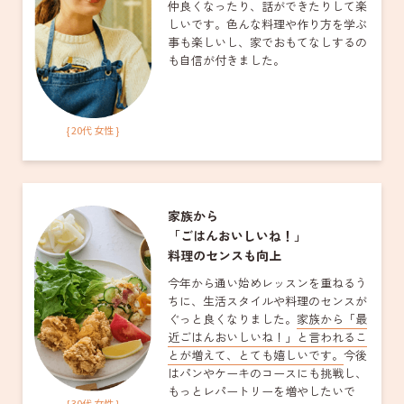
仲良くなったり、話ができたりして楽
しいです。色んな料理や作り方を学ぶ
事も楽しいし、家でおもてなしするの
も自信が付きました。
{ 20代 女性 }
家族から
「ごはんおいしいね！」
料理のセンスも向上
今年から通い始めレッスンを重ねるう
ちに、生活スタイルや料理のセンスが
ぐっと良くなりました。
家族から「最
近ごはんおいしいね！」と言われるこ
とが増えて、とても嬉しいです。
今後
はパンやケーキのコースにも挑戦し、
もっとレパートリーを増やしたいで
{ 30代 女性 }