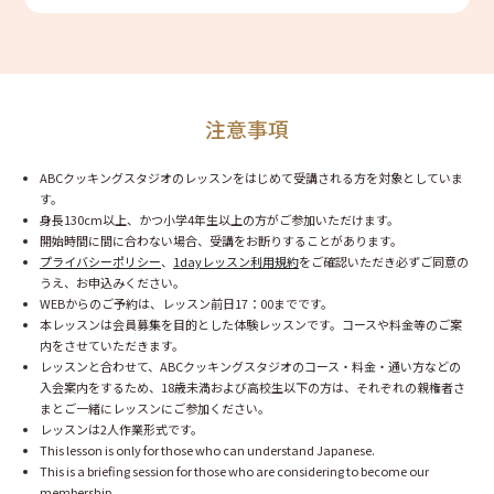
注意事項
ABCクッキングスタジオのレッスンをはじめて受講される方を対象としていま
す。
身長130cm以上、かつ小学4年生以上の方がご参加いただけます。
開始時間に間に合わない場合、受講をお断りすることがあります。
プライバシーポリシー
、
1dayレッスン利用規約
をご確認いただき必ずご同意の
うえ、お申込みください。
WEBからのご予約は、レッスン前日17：00までです。
本レッスンは会員募集を目的とした体験レッスンです。コースや料金等のご案
内をさせていただきます。
レッスンと合わせて、ABCクッキングスタジオのコース・料金・通い方などの
入会案内をするため、18歳未満および高校生以下の方は、それぞれの親権者さ
まとご一緒にレッスンにご参加ください。
レッスンは2人作業形式です。
This lesson is only for those who can understand Japanese.
This is a briefing session for those who are considering to become our
membership.