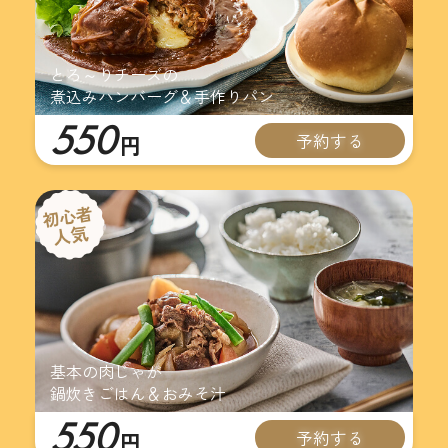
とろ～りチーズの
煮込みハンバーグ＆手作りパン
550
予約する
円
基本の肉じゃが
鍋炊きごはん＆おみそ汁
550
予約する
円