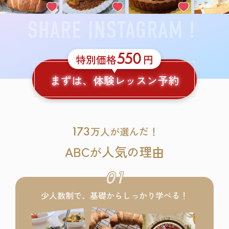
550
特別価格
円
まずは、体験レッスン予約
173
万人が選んだ！
ABC
人気
理由
が
の
01
少人数制で、基礎からしっかり学べる！