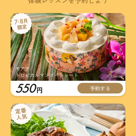
体験レッスンを予約しよう
モアナ/
トロピカルマンゴーショート
550
予約する
円