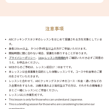
注意事項
ABCクッキングスタジオのレッスンをはじめて受講される方を対象としていま
す。
身長130cm以上、かつ小学4年生以上の方がご参加いただけます。
開始時間に間に合わない場合、受講をお断りすることがあります。
プライバシーポリシー
、
1dayレッスン利用規約
をご確認いただき必ずご同意の
うえ、お申込みください。
WEBからのご予約は、レッスン前日17：00までです。
本レッスンは会員募集を目的とした体験レッスンです。コースや料金等のご案
内をさせていただきます。
レッスンと合わせて、ABCクッキングスタジオのコース・料金・通い方などの
入会案内をするため、18歳未満および高校生以下の方は、それぞれの親権者さ
まとご一緒にレッスンにご参加ください。
レッスンは2人作業形式です。
This lesson is only for those who can understand Japanese.
This is a briefing session for those who are considering to become our
membership.