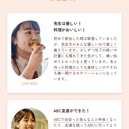
先生は優しい！
料理がおいしい！
初めて参加した時は緊張していました
が、
先生方がみんな優しいので楽しく
通えています。
少しずつ包丁の扱いや
計量にも慣れてきた気がして、通い始
めてよかったなと思っています。あと
作った料理がとても美味しい
のでそれ
も通い続けるモチベーションになって
います。
{ 20代 女性 }
ABC友達ができた！
ABCで出会った色んな人と仲良く
なっ
たり、友達を誘ってABCに行ってより