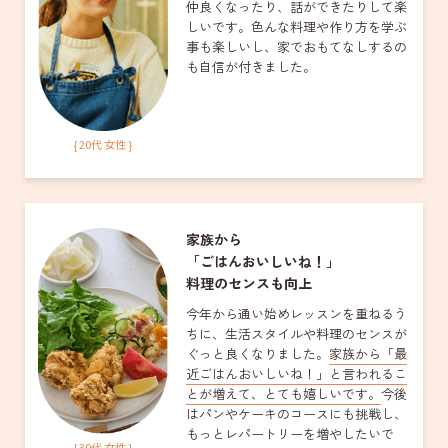
仲良くなったり、話ができたりして楽
しいです。色んな料理や作り方を学ぶ
事も楽しいし、家でおもてなしするの
も自信が付きました。
{ 20代 女性 }
家族から
「ごはんおいしいね！」
料理のセンスも向上
今年から通い始めレッスンを重ねるう
ちに、生活スタイルや料理のセンスが
ぐっと良くなりました。
家族から「最
近ごはんおいしいね！」と言われるこ
とが増えて、とても嬉しいです。
今後
はパンやケーキのコースにも挑戦し、
もっとレパートリーを増やしたいで
{ 30代 女性 }