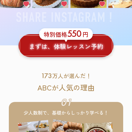
550
特別価格
円
まずは、体験レッスン予約
173
万人が選んだ！
ABC
人気
理由
が
の
01
少人数制で、基礎からしっかり学べる！