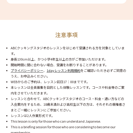
注意事項
ABCクッキングスタジオのレッスンをはじめて受講される方を対象としていま
す。
身長130cm以上、かつ小学4年生以上の方がご参加いただけます。
開始時間に間に合わない場合、受講をお断りすることがあります。
プライバシーポリシー
、
1dayレッスン利用規約
をご確認いただき必ずご同意の
うえ、お申込みください。
WEBからのご予約は、レッスン前日17：00までです。
本レッスンは会員募集を目的とした体験レッスンです。コースや料金等のご案
内をさせていただきます。
レッスンと合わせて、ABCクッキングスタジオのコース・料金・通い方などの
入会案内をするため、18歳未満および高校生以下の方は、それぞれの親権者さ
まとご一緒にレッスンにご参加ください。
レッスンは2人作業形式です。
This lesson is only for those who can understand Japanese.
This is a briefing session for those who are considering to become our
membership.