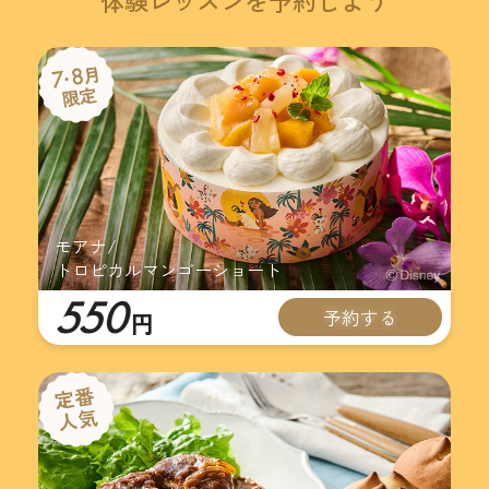
体験レッスンを予約しよう
モアナ/
トロピカルマンゴーショート
550
予約する
円