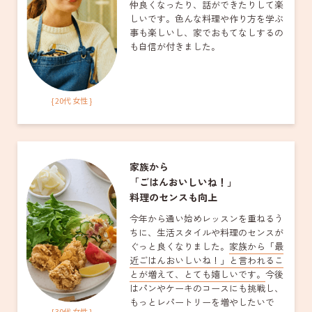
仲良くなったり、話ができたりして楽
しいです。色んな料理や作り方を学ぶ
事も楽しいし、家でおもてなしするの
も自信が付きました。
{ 20代 女性 }
家族から
「ごはんおいしいね！」
料理のセンスも向上
今年から通い始めレッスンを重ねるう
ちに、生活スタイルや料理のセンスが
ぐっと良くなりました。
家族から「最
近ごはんおいしいね！」と言われるこ
とが増えて、とても嬉しいです。
今後
はパンやケーキのコースにも挑戦し、
もっとレパートリーを増やしたいで
{ 30代 女性 }