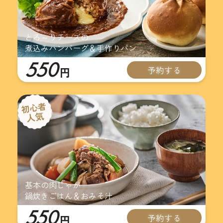
とろ～りチーズの
煮込みハンバーグ＆手作りパン
550
予約する
円
基本の肉じゃが
鍋炊きごはん＆おみそ汁
550
予約する
円