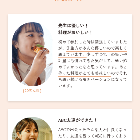
先生は優しい！
料理がおいしい！
初めて参加した時は緊張していました
が、
先生方がみんな優しいので楽しく
通えています。
少しずつ包丁の扱いや
計量にも慣れてきた気がして、通い始
めてよかったなと思っています。あと
作った料理がとても美味しい
のでそれ
も通い続けるモチベーションになって
います。
{ 20代 女性 }
ABC友達ができた！
ABCで出会った色んな人と仲良く
なっ
たり、友達を誘ってABCに行ってより