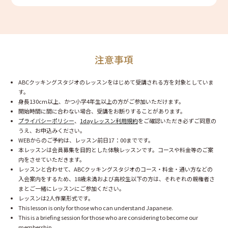
注意事項
ABCクッキングスタジオのレッスンをはじめて受講される方を対象としていま
す。
身長130cm以上、かつ小学4年生以上の方がご参加いただけます。
開始時間に間に合わない場合、受講をお断りすることがあります。
プライバシーポリシー
、
1dayレッスン利用規約
をご確認いただき必ずご同意の
うえ、お申込みください。
WEBからのご予約は、レッスン前日17：00までです。
本レッスンは会員募集を目的とした体験レッスンです。コースや料金等のご案
内をさせていただきます。
レッスンと合わせて、ABCクッキングスタジオのコース・料金・通い方などの
入会案内をするため、18歳未満および高校生以下の方は、それぞれの親権者さ
まとご一緒にレッスンにご参加ください。
レッスンは2人作業形式です。
This lesson is only for those who can understand Japanese.
This is a briefing session for those who are considering to become our
membership.