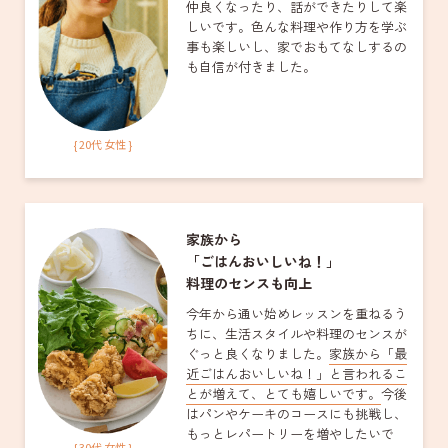
仲良くなったり、話ができたりして楽
しいです。色んな料理や作り方を学ぶ
事も楽しいし、家でおもてなしするの
も自信が付きました。
{ 20代 女性 }
家族から
「ごはんおいしいね！」
料理のセンスも向上
今年から通い始めレッスンを重ねるう
ちに、生活スタイルや料理のセンスが
ぐっと良くなりました。
家族から「最
近ごはんおいしいね！」と言われるこ
とが増えて、とても嬉しいです。
今後
はパンやケーキのコースにも挑戦し、
もっとレパートリーを増やしたいで
{ 30代 女性 }