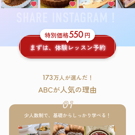
550
特別価格
円
まずは、体験レッスン予約
173
万人が選んだ！
ABC
人気
理由
が
の
01
少人数制で、基礎からしっかり学べる！