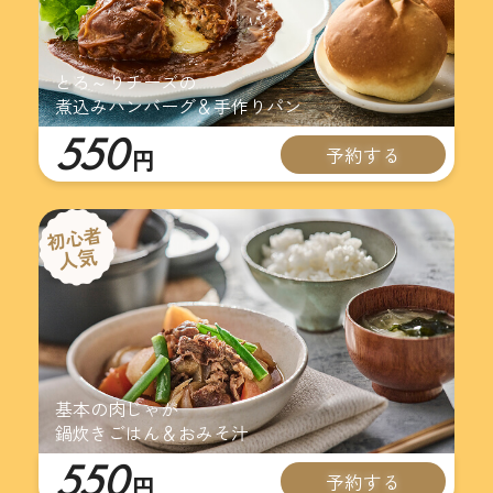
とろ～りチーズの
煮込みハンバーグ＆手作りパン
550
予約する
円
基本の肉じゃが
鍋炊きごはん＆おみそ汁
550
予約する
円