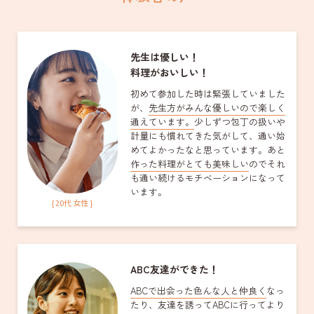
先生は優しい！
料理がおいしい！
初めて参加した時は緊張していました
が、
先生方がみんな優しいので楽しく
通えています。
少しずつ包丁の扱いや
計量にも慣れてきた気がして、通い始
めてよかったなと思っています。あと
作った料理がとても美味しい
のでそれ
も通い続けるモチベーションになって
います。
{ 20代 女性 }
ABC友達ができた！
ABCで出会った色んな人と仲良く
なっ
たり、友達を誘ってABCに行ってより