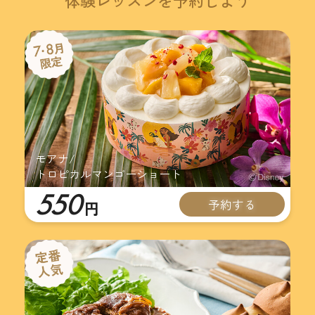
体験レッスンを予約しよう
モアナ/
トロピカルマンゴーショート
550
予約する
円