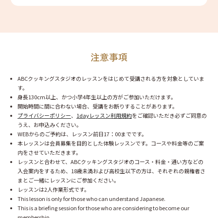
注意事項
ABCクッキングスタジオのレッスンをはじめて受講される方を対象としていま
す。
身長130cm以上、かつ小学4年生以上の方がご参加いただけます。
開始時間に間に合わない場合、受講をお断りすることがあります。
プライバシーポリシー
、
1dayレッスン利用規約
をご確認いただき必ずご同意の
うえ、お申込みください。
WEBからのご予約は、レッスン前日17：00までです。
本レッスンは会員募集を目的とした体験レッスンです。コースや料金等のご案
内をさせていただきます。
レッスンと合わせて、ABCクッキングスタジオのコース・料金・通い方などの
入会案内をするため、18歳未満および高校生以下の方は、それぞれの親権者さ
まとご一緒にレッスンにご参加ください。
レッスンは2人作業形式です。
This lesson is only for those who can understand Japanese.
This is a briefing session for those who are considering to become our
membership.