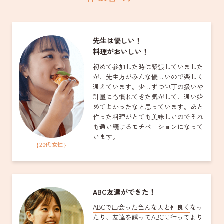
先生は優しい！
料理がおいしい！
初めて参加した時は緊張していました
が、
先生方がみんな優しいので楽しく
通えています。
少しずつ包丁の扱いや
計量にも慣れてきた気がして、通い始
めてよかったなと思っています。あと
作った料理がとても美味しい
のでそれ
も通い続けるモチベーションになって
います。
{ 20代 女性 }
ABC友達ができた！
ABCで出会った色んな人と仲良く
なっ
たり、友達を誘ってABCに行ってより