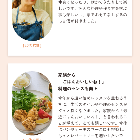
仲良くなったり、話ができたりして楽
しいです。色んな料理や作り方を学ぶ
事も楽しいし、家でおもてなしするの
も自信が付きました。
{ 20代 女性 }
家族から
「ごはんおいしいね！」
料理のセンスも向上
今年から通い始めレッスンを重ねるう
ちに、生活スタイルや料理のセンスが
ぐっと良くなりました。
家族から「最
近ごはんおいしいね！」と言われるこ
とが増えて、とても嬉しいです。
今後
はパンやケーキのコースにも挑戦し、
もっとレパートリーを増やしたいで
{ 30代 女性 }