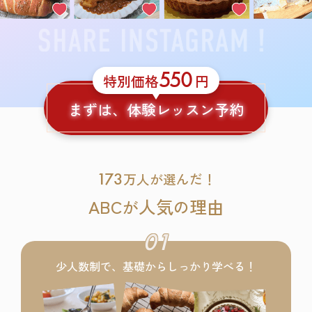
550
特別価格
円
まずは、体験レッスン予約
173
万人が選んだ！
ABC
人気
理由
が
の
01
少人数制で、基礎からしっかり学べる！