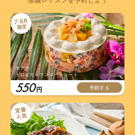
体験レッスンを予約しよう
モアナ/
トロピカルマンゴーショート
550
予約する
円