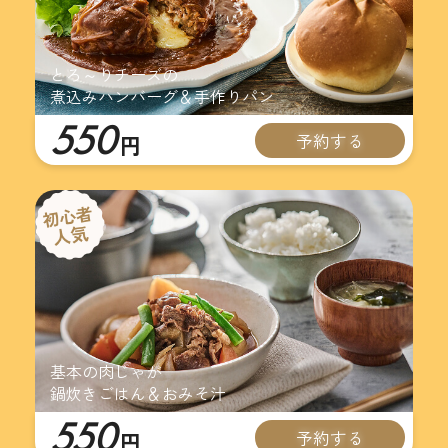
とろ～りチーズの
煮込みハンバーグ＆手作りパン
550
予約する
円
基本の肉じゃが
鍋炊きごはん＆おみそ汁
550
予約する
円