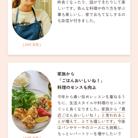
仲良くなったり、話ができたりして楽
しいです。色んな料理や作り方を学ぶ
事も楽しいし、家でおもてなしするの
も自信が付きました。
{ 20代 女性 }
家族から
「ごはんおいしいね！」
料理のセンスも向上
今年から通い始めレッスンを重ねるう
ちに、生活スタイルや料理のセンスが
ぐっと良くなりました。
家族から「最
近ごはんおいしいね！」と言われるこ
とが増えて、とても嬉しいです。
今後
はパンやケーキのコースにも挑戦し、
もっとレパートリーを増やしたいで
{ 30代 女性 }