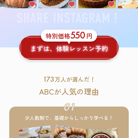
550
特別価格
円
まずは、体験レッスン予約
173
万人が選んだ！
ABC
人気
理由
が
の
01
少人数制で、基礎からしっかり学べる！