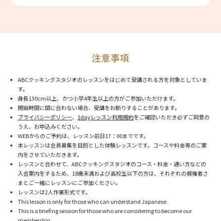
注意事項
ABCクッキングスタジオのレッスンをはじめて受講される方を対象としていま
す。
身長130cm以上、かつ小学4年生以上の方がご参加いただけます。
開始時間に間に合わない場合、受講をお断りすることがあります。
プライバシーポリシー
、
1dayレッスン利用規約
をご確認いただき必ずご同意の
うえ、お申込みください。
WEBからのご予約は、レッスン前日17：00までです。
本レッスンは会員募集を目的とした体験レッスンです。コースや料金等のご案
内をさせていただきます。
レッスンと合わせて、ABCクッキングスタジオのコース・料金・通い方などの
入会案内をするため、18歳未満および高校生以下の方は、それぞれの親権者さ
まとご一緒にレッスンにご参加ください。
レッスンは2人作業形式です。
This lesson is only for those who can understand Japanese.
This is a briefing session for those who are considering to become our
membership.