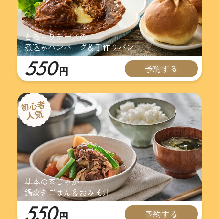
とろ～りチーズの
煮込みハンバーグ＆手作りパン
550
予約する
円
基本の肉じゃが
鍋炊きごはん＆おみそ汁
550
予約する
円