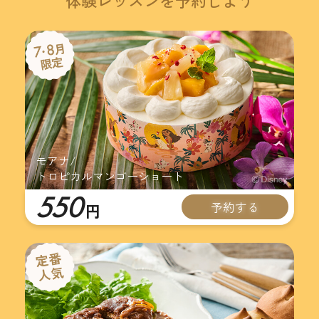
体験レッスンを予約しよう
モアナ/
トロピカルマンゴーショート
550
予約する
円