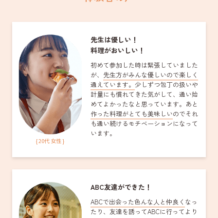
先生は優しい！
料理がおいしい！
初めて参加した時は緊張していました
が、
先生方がみんな優しいので楽しく
通えています。
少しずつ包丁の扱いや
計量にも慣れてきた気がして、通い始
めてよかったなと思っています。あと
作った料理がとても美味しい
のでそれ
も通い続けるモチベーションになって
います。
{ 20代 女性 }
ABC友達ができた！
ABCで出会った色んな人と仲良く
なっ
たり、友達を誘ってABCに行ってより